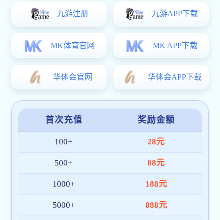
队合作的重要性
在现代足球的世界中，团队合作的重要性愈发显著，
而利物浦的明星球员萨拉赫最近回忆起菲尔米诺无私
奉献的精神，深刻阐明了这一点。菲尔米诺以其出色
的团队意识和无私的助攻能力，在场上不仅为自己创
造机会，更是为队友提供支持，确保球队整体表现优
异。通过分析萨拉赫对菲尔米诺的赞誉，可以更好地
理解团队合作在成功中的关键作用。这篇文章将从四
个方面探讨这一主题，包括个人奉献与集体荣誉、无
私精神与比赛结果、沟通协作的重要性以及如何在年
轻球员中培养这种精神，从而全面展现团队合作对足